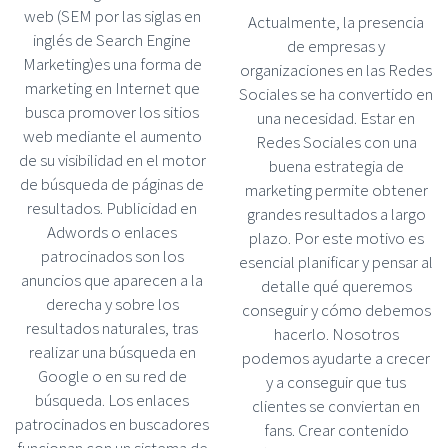
web (SEM por las siglas en
Actualmente, la presencia
inglés de Search Engine
de empresas y
Marketing)es una forma de
organizaciones en las Redes
marketing en Internet que
Sociales se ha convertido en
busca promover los sitios
una necesidad. Estar en
web mediante el aumento
Redes Sociales con una
de su visibilidad en el motor
buena estrategia de
de búsqueda de páginas de
marketing permite obtener
resultados. Publicidad en
grandes resultados a largo
Adwords o enlaces
plazo. Por este motivo es
patrocinados son los
esencial planificar y pensar al
anuncios que aparecen a la
detalle qué queremos
derecha y sobre los
conseguir y cómo debemos
resultados naturales, tras
hacerlo. Nosotros
realizar una búsqueda en
podemos ayudarte a crecer
Google o en su red de
y a conseguir que tus
búsqueda. Los enlaces
clientes se conviertan en
patrocinados en buscadores
fans. Crear contenido
funcionan con un sistema de