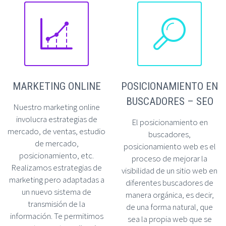




MARKETING ONLINE
POSICIONAMIENTO EN
BUSCADORES – SEO
Nuestro marketing online
involucra estrategias de
El posicionamiento en
mercado, de ventas, estudio
buscadores,
de mercado,
posicionamiento web es el
posicionamiento, etc.
proceso de mejorar la
Realizamos estrategias de
visibilidad de un sitio web en
marketing pero adaptadas a
diferentes buscadores de
un nuevo sistema de
manera orgánica, es decir,
transmisión de la
de una forma natural, que
información. Te permitimos
sea la propia web que se