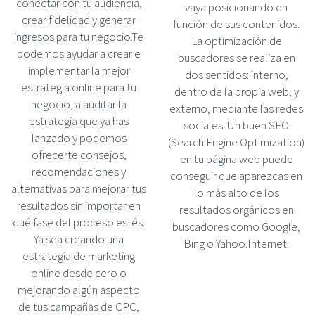
conectar con tu audiencia,
vaya posicionando en
crear fidelidad y generar
función de sus contenidos.
ingresos para tu negocio.Te
La optimización de
podemos ayudar a crear e
buscadores se realiza en
implementar la mejor
dos sentidos: interno,
estrategia online para tu
dentro de la propia web, y
negocio, a auditar la
externo, mediante las redes
estrategia que ya has
sociales. Un buen SEO
lanzado y podemos
(Search Engine Optimization)
ofrecerte consejos,
en tu página web puede
recomendaciones y
conseguir que aparezcas en
alternativas para mejorar tus
lo más alto de los
resultados sin importar en
resultados orgánicos en
qué fase del proceso estés.
buscadores como Google,
Ya sea creando una
Bing o Yahoo.Internet.
estrategia de marketing
online desde cero o
mejorando algún aspecto
de tus campañas de CPC,