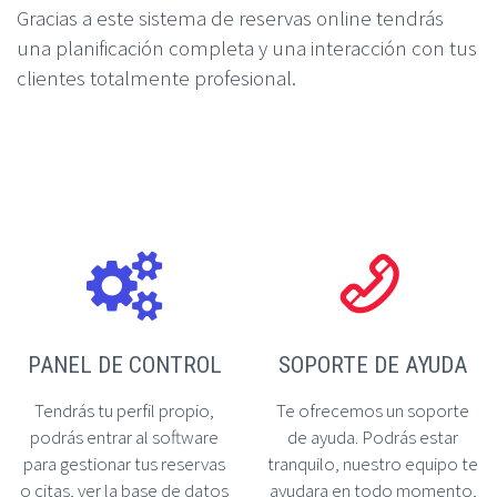
Gracias a este sistema de reservas online tendrás
una planificación completa y una interacción con tus
clientes totalmente profesional.




PANEL DE CONTROL
SOPORTE DE AYUDA
Tendrás tu perfil propio,
Te ofrecemos un soporte
podrás entrar al software
de ayuda. Podrás estar
para gestionar tus reservas
tranquilo, nuestro equipo te
o citas, ver la base de datos
ayudara en todo momento,