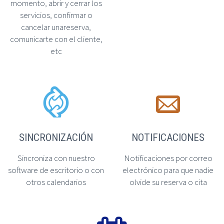
momento, abrir y cerrar los
servicios, confirmar o
cancelar unareserva,
comunicarte con el cliente,
etc




SINCRONIZACIÓN
NOTIFICACIONES
Sincroniza con nuestro
Notificaciones por correo
software de escritorio o con
electrónico para que nadie
otros calendarios
olvide su reserva o cita