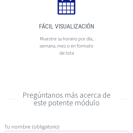


FÁCIL VISUALIZACIÓN
Muestre su horario por día,
semana, mes o en formato
de lista
Pregúntanos más acerca de
este potente módulo
Tu nombre (obligatorio)